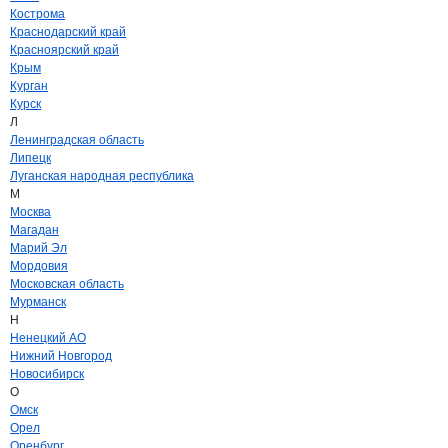
Кострома
Краснодарский край
Красноярский край
Крым
Курган
Курск
Л
Ленинградская область
Липецк
Луганская народная республика
М
Москва
Магадан
Марий Эл
Мордовия
Московская область
Мурманск
Н
Ненецкий АО
Нижний Новгород
Новосибирск
О
Омск
Орел
Оренбург