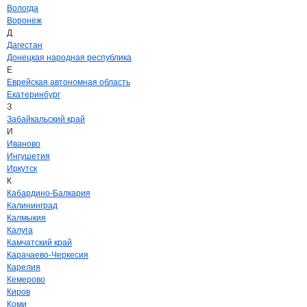
Вологда
Воронеж
Д
Дагестан
Донецкая народная республика
Е
Еврейская автономная область
Екатеринбург
З
Забайкальский край
И
Иваново
Ингушетия
Иркутск
К
Кабардино-Балкария
Калининград
Калмыкия
Калуга
Камчатский край
Карачаево-Черкесия
Карелия
Кемерово
Киров
Коми