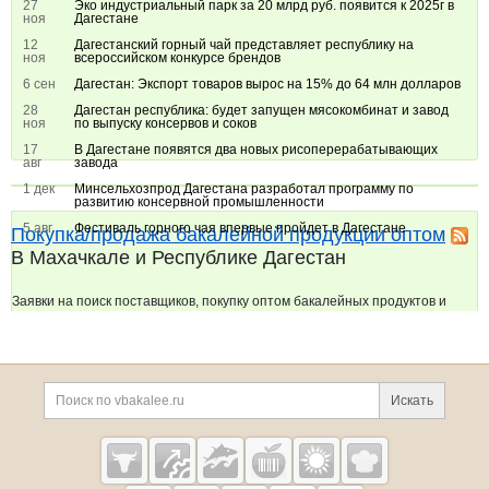
27
Эко индустриальный парк за 20 млрд руб. появится к 2025г в
ноя
Дагестане
12
Дагестанский горный чай представляет республику на
ноя
всероссийском конкурсе брендов
6 сен
Дагестан: Экспорт товаров вырос на 15% до 64 млн долларов
28
Дагестан республика: будет запущен мясокомбинат и завод
ноя
по выпуску консервов и соков
17
В Дагестане появятся два новых рисоперерабатывающих
авг
завода
1 дек
Минсельхозпрод Дагестана разработал программу по
развитию консервной промышленности
5 авг
Фестиваль горного чая впервые пройдет в Дагестане
Покупка/продажа бакалейной продукции оптом
В Махачкале и Республике Дагестан
Заявки на поиск поставщиков, покупку оптом бакалейных продуктов и
прочих товаров и услуг оптом.
Продам
Дополнительная информация
10:41
Поиск по сайту и ссы
Мука пшенчная терек на экспорт
Искать
Хизир Амхадов
Продам
Cсылки на полезные проекты
09:18
Сахар-песок свекловичный
Анастасия Ставрград