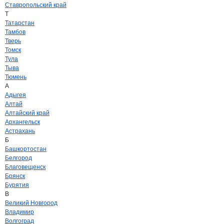
Ставропольский край
Т
Татарстан
Тамбов
Тверь
Томск
Тула
Тыва
Тюмень
А
Адыгея
Алтай
Алтайский край
Архангельск
Астрахань
Б
Башкортостан
Белгород
Благовещенск
Брянск
Бурятия
В
Великий Новгород
Владимир
Волгоград