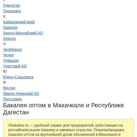
У
Удмуртия
Ульяновск
Х
Хабаровский край
Хакасия
Ханты-Мансийский АО
Херсон
Ч
Челябинск
Чечня
Чувашия
Чукотский АО
Ю
Южно-Сахалинск
Я
Якутия
Ямало-Ненецкий АО
Ярославль
Бакалея оптом в Махачкале и Республике
Дагестан
Vbakalee.ru — удобный сервис для предприятий, работающих на
российском рынке бакалеи и смежных отраслях. Покупка/продажа
бакалеи оптом на крупнейшей доске объявлений в Махачкале и