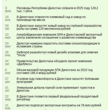
3
Рисоводы Республики Дагестан собрали в 2025 году 128,2
фев
тыс. т риса
19
В Дагестане откроется оливковый сад и завод по
янв
производству масла
29
В Дагестане запустят новый завод по глубокой переработке
окт
рыбы на сумму 120 миллионов рублей
23
Азербайджанская компания ISFA и Дагестанский экспортный
мая
центр заключили соглашение о развитии оливководства
20
Дагестан намерен нарастить поставки сельхозпродукции в
мая
исламские страны
26
Getbrand разработал новый дизайн упаковки для семечек
янв
"Уголь"
24
Правительство Дагестана обсудило проект компании
окт
«ДагМясо»
6
Объем валовой продукции АПК Дагестана за 2022 год
апр
составил 186,4 млрд рублей
27
В новом году севообороты в Дагестане насытят бобовыми
дек
культурами
31
Уникальная добыча горной соли привлекает туристов в
окт
Дагестан
22
В Дагестане появится первый федеральный продуктовый
мар
ритейлер
21
Дагестан подписал экспортные контракты на 78 млн рублей
янв