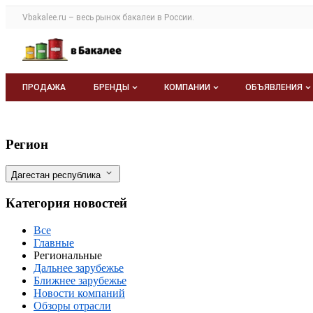
Раздел навигации по сайту vbakalee.ru
Vbakalee.ru – весь
рынок бакалеи
в России.
Авторизация и меню пользователя
Навигация по разделам сайта vbakalee.ru
ПРОДАЖА
БРЕНДЫ
КОМПАНИИ
ОБЪЯВЛЕНИЯ
Бренды
Каталог компаний
Все объявле
Уникальная добыча горной соли привле
Фильтры
Регион
О каталоге брендов
О каталоге
Мои объявле
Дагестан республика
Моя компания
Категория новостей
Платное размещение
Все
Главные
Региональные
Дальнее зарубежье
Ближнее зарубежье
Новости компаний
Обзоры отрасли