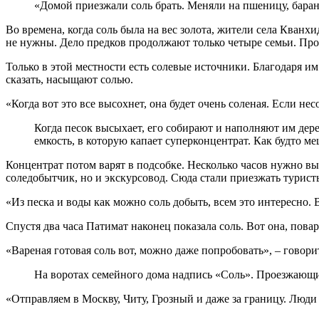
«Домой приезжали соль брать. Меняли на пшеницу, барано
Во времена, когда соль была на вес золота, жители села Кванх
не нужны. Дело предков продолжают только четыре семьи. Пр
Только в этой местности есть солевые источники. Благодаря им
сказать, насыщают солью.
«Когда вот это все высохнет, она будет очень соленая. Если нес
Когда песок высыхает, его собирают и наполняют им дере
емкость, в которую капает суперконцентрат. Как будто м
Концентрат потом варят в подсобке. Несколько часов нужно вып
соледобытчик, но и экскурсовод. Сюда стали приезжать турис
«Из песка и воды как можно соль добыть, всем это интересно. В
Спустя два часа Патимат наконец показала соль. Вот она, пова
«Вареная готовая соль вот, можно даже попробовать», – говори
На воротах семейного дома надпись «Соль». Проезжающие
«Отправляем в Москву, Читу, Грозный и даже за границу. Люди 