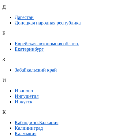
Д
Дагестан
Донецкая народная республика
Е
Еврейская автономная область
Екатеринбург
З
Забайкальский край
И
Иваново
Ингушетия
Иркутск
К
Кабардино-Балкария
Калининград
Калмыкия