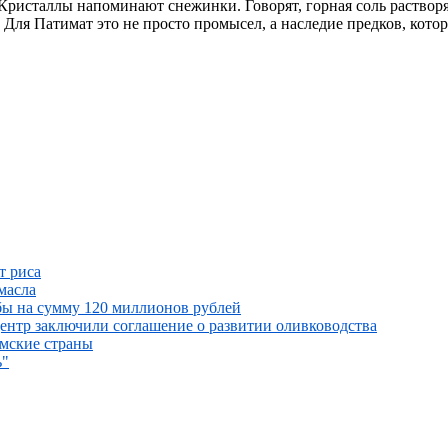
Кристаллы напоминают снежинки. Говорят, горная соль растворяе
Для Патимат это не просто промысел, а наследие предков, котор
т риса
масла
ыбы на сумму 120 миллионов рублей
ентр заключили соглашение о развитии оливководства
амские страны
ь"