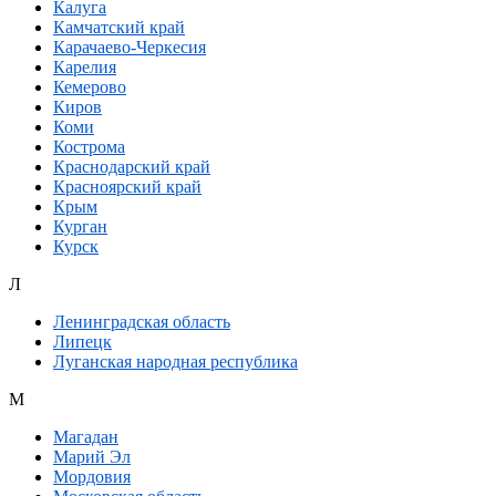
Калуга
Камчатский край
Карачаево-Черкесия
Карелия
Кемерово
Киров
Коми
Кострома
Краснодарский край
Красноярский край
Крым
Курган
Курск
Л
Ленинградская область
Липецк
Луганская народная республика
М
Магадан
Марий Эл
Мордовия