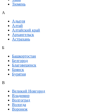
Тюмень
А
Адыгея
Алтай
Алтайский край
Архангельск
Астрахань
Б
Башкортостан
Белгород
Благовещенск
Брянск
Бурятия
В
Великий Новгород
Владимир
Волгоград
Вологда
Воронеж