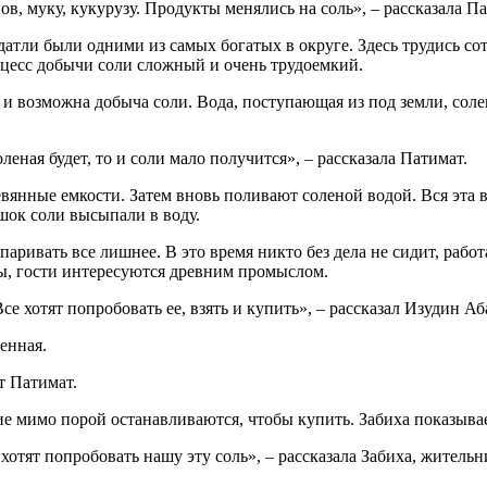
в, муку, кукурузу. Продукты менялись на соль», – рассказала Па
идатли были одними из самых богатых в округе. Здесь трудись с
оцесс добычи соли сложный и очень трудоемкий.
 и возможна добыча соли. Вода, поступающая из под земли, соле
оленая будет, то и соли мало получится», – рассказала Патимат.
вянные емкости. Затем вновь поливают соленой водой. Вся эта в
ешок соли высыпали в воду.
аривать все лишнее. В это время никто без дела не сидит, работ
ты, гости интересуются древним промыслом.
се хотят попробовать ее, взять и купить», – рассказал Изудин А
ренная.
т Патимат.
 мимо порой останавливаются, чтобы купить. Забиха показывае
хотят попробовать нашу эту соль», – рассказала Забиха, житель