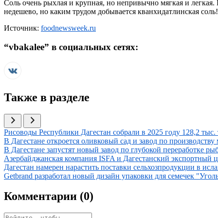
Соль очень рыхлая и крупная, но непривычно мягкая и легкая. 
недешево, но каким трудом добывается кванхидатлинская соль! 
Источник:
foodnewsweek.ru
“
vbakalee
” в социальных сетях:
Также в разделе
Иллюстрация новости
Рисоводы Республики Дагестан собрали в 2025 году 128,2 тыс. 
Иллюстрация новости
В Дагестане откроется оливковый сад и завод по производству 
Иллюстрация новости
В Дагестане запустят новый завод по глубокой переработке р
Иллюстрация новости
Азербайджанская компания ISFA и Дагестанский экспортный ц
Иллюстрация новости
Дагестан намерен нарастить поставки сельхозпродукции в исл
Иллюстрация новости
Getbrand разработал новый дизайн упаковки для семечек "Угол
Комментарии (
0
)