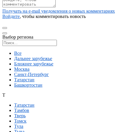
Получать на e‑mail уведомления о новых комментариях
Войдите
, чтобы комментировать новость
Выбор региона
Поиск региона
Все
Дальнее зарубежье
Ближнее зарубежье
Москва
Санкт-Петербург
Татарстан
Башкортостан
Т
Татарстан
Тамбов
Тверь
Томск
Тула
Тыва