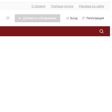
О сайте
О проекте
Платные услуги
Реклама на сайте
Добавить объявление
Вход
Регистрация
Политика обработки персональных данных
ее
кламы
та