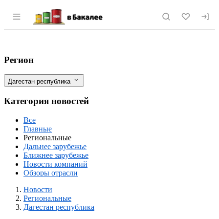
Раздел навигации по сайту vbakalee.ru
Дагестан подписал экспортные контрак
Фильтры
Регион
Дагестан республика
Категория новостей
Все
Главные
Региональные
Дальнее зарубежье
Ближнее зарубежье
Новости компаний
Обзоры отрасли
Новости
Разделы
Новости
Региональные
Дагестан республика