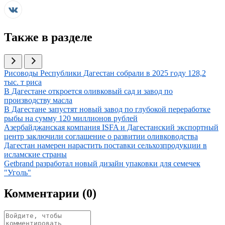
Также в разделе
Иллюстрация новости
Рисоводы Республики Дагестан собрали в 2025 году 128,2
тыс. т риса
Иллюстрация новости
В Дагестане откроется оливковый сад и завод по
производству масла
Иллюстрация новости
В Дагестане запустят новый завод по глубокой переработке
рыбы на сумму 120 миллионов рублей
Иллюстрация новости
Азербайджанская компания ISFA и Дагестанский экспортный
центр заключили соглашение о развитии оливководства
Иллюстрация новости
Дагестан намерен нарастить поставки сельхозпродукции в
исламские страны
Иллюстрация новости
Getbrand разработал новый дизайн упаковки для семечек
"Уголь"
Комментарии (
0
)