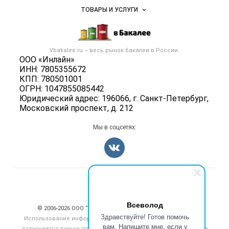
Объявления
ТОВАРЫ И УСЛУГИ
Размещение рекламы
Каталог компаний
Бакалейные товары
Публичная оферта
Новости рынка
Услуги
Контактная информация
Бренды
Vbakalee.ru – весь
рынок бакалеи
в России.
Добавить объявление
Политика обработки персональных данных
ООО «Инлайн»
Вакансии
Карта объявлений
ИНН: 7805355672
Для СМИ
Блог
КПП: 780501001
ОГРН: 1047855085442
Юридический адрес: 196066, г. Санкт-Петербург,
Московский проспект, д. 212
Мы в соцсетях:
Счетчики, авторское право, логотипы
Всеволод
© 2006‑2026 ООО “Инлайн”. 12+ Все права защищены.
Здравствуйте! Готов помочь
Использование информации, размещенной на данном сайте,
вам. Напишите мне, если у
допускается только при размещении активной гиперссылки на