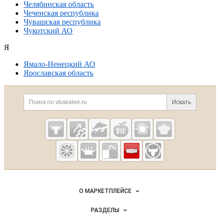
Челябинская область
Чеченская республика
Чувашская республика
Чукотский АО
Я
Ямало-Ненецкий АО
Ярославская область
Дополнительная информация
Поиск по сайту и ссылк
Искать
Cсылки на полезные проекты
Vbakalee.ru —
рынок
бакалейных
Важные разделы и контакты
Навигация по сайту
товаров,
О МАРКЕТПЛЕЙСЕ
специй,
Новости Vbakalee.ru
ингредиентов
РАЗДЕЛЫ
Услуги и цены