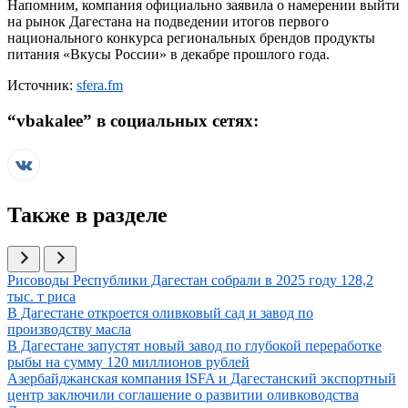
Напомним, компания официально заявила о намерении выйти
на рынок Дагестана на подведении итогов первого
национального конкурса региональных брендов продукты
питания «Вкусы России» в декабре прошлого года.
Источник:
sfera.fm
“
vbakalee
” в социальных сетях:
Также в разделе
Иллюстрация новости
Рисоводы Республики Дагестан собрали в 2025 году 128,2
тыс. т риса
Иллюстрация новости
В Дагестане откроется оливковый сад и завод по
производству масла
Иллюстрация новости
В Дагестане запустят новый завод по глубокой переработке
рыбы на сумму 120 миллионов рублей
Иллюстрация новости
Азербайджанская компания ISFA и Дагестанский экспортный
центр заключили соглашение о развитии оливководства