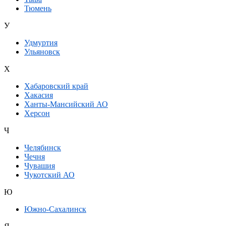
Тюмень
У
Удмуртия
Ульяновск
Х
Хабаровский край
Хакасия
Ханты-Мансийский АО
Херсон
Ч
Челябинск
Чечня
Чувашия
Чукотский АО
Ю
Южно-Сахалинск