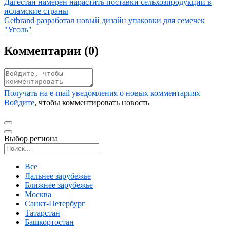
Иллюстрация новости
Дагестан намерен нарастить поставки сельхозпродукции в
исламские страны
Иллюстрация новости
Getbrand разработал новый дизайн упаковки для семечек
"Уголь"
Комментарии (
0
)
Получать на e‑mail уведомления о новых комментариях
Войдите
, чтобы комментировать новость
Выбор региона
Поиск региона
Все
Дальнее зарубежье
Ближнее зарубежье
Москва
Санкт-Петербург
Татарстан
Башкортостан