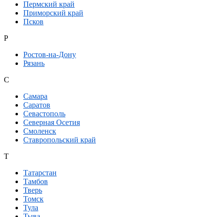
Пермский край
Приморский край
Псков
Р
Ростов-на-Дону
Рязань
С
Самара
Саратов
Севастополь
Северная Осетия
Смоленск
Ставропольский край
Т
Татарстан
Тамбов
Тверь
Томск
Тула
Тыва