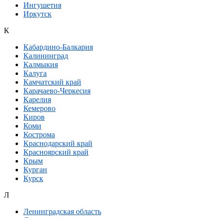
Ингушетия
Иркутск
К
Кабардино-Балкария
Калининград
Калмыкия
Калуга
Камчатский край
Карачаево-Черкесия
Карелия
Кемерово
Киров
Коми
Кострома
Краснодарский край
Красноярский край
Крым
Курган
Курск
Л
Ленинградская область