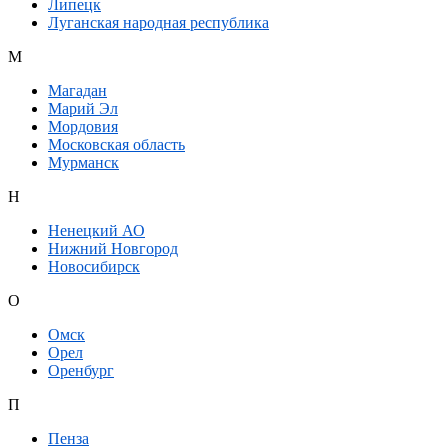
Липецк
Луганская народная республика
М
Магадан
Марий Эл
Мордовия
Московская область
Мурманск
Н
Ненецкий АО
Нижний Новгород
Новосибирск
О
Омск
Орел
Оренбург
П
Пенза