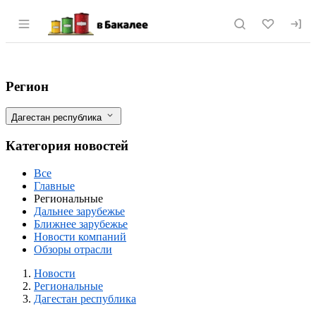
Раздел навигации по сайту vbakalee.ru
В Дагестане появится первый федерал
Фильтры
Регион
Дагестан республика
Категория новостей
Все
Главные
Региональные
Дальнее зарубежье
Ближнее зарубежье
Новости компаний
Обзоры отрасли
Новости
Разделы
Новости
Региональные
Дагестан республика