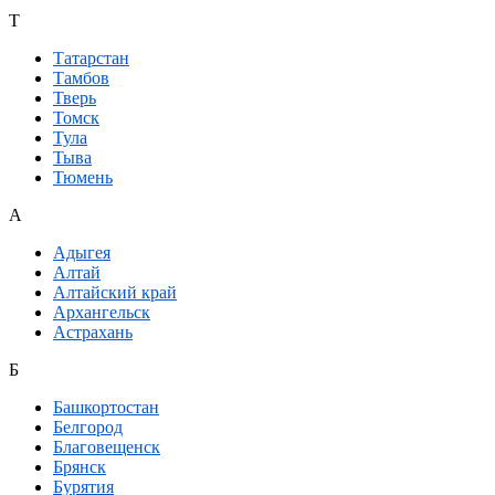
Т
Татарстан
Тамбов
Тверь
Томск
Тула
Тыва
Тюмень
А
Адыгея
Алтай
Алтайский край
Архангельск
Астрахань
Б
Башкортостан
Белгород
Благовещенск
Брянск
Бурятия