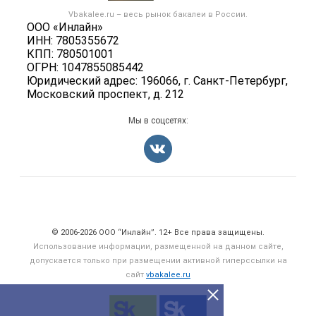
Контактная информация
Бренды
Vbakalee.ru – весь
рынок бакалеи
в России.
Добавить объявление
Политика обработки персональных данных
ООО «Инлайн»
Вакансии
Карта объявлений
ИНН: 7805355672
Для СМИ
Блог
КПП: 780501001
ОГРН: 1047855085442
Юридический адрес: 196066, г. Санкт-Петербург,
Московский проспект, д. 212
Мы в соцсетях:
Счетчики, авторское право, логотипы
© 2006‑2026 ООО “Инлайн”. 12+ Все права защищены.
Использование информации, размещенной на данном сайте,
допускается только при размещении активной гиперссылки на
сайт
vbakalee.ru