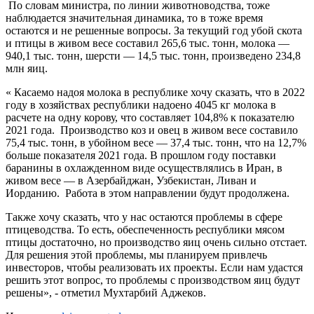
По словам министра, по линии животноводства, тоже
наблюдается значительная динамика, то в тоже время
остаются и не решенные вопросы. За текущий год убой скота
и птицы в живом весе составил 265,6 тыс. тонн, молока —
940,1 тыс. тонн, шерсти — 14,5 тыс. тонн, произведено 234,8
млн яиц.
« Касаемо надоя молока в республике хочу сказать, что в 2022
году в хозяйствах республики надоено 4045 кг молока в
расчете на одну корову, что составляет 104,8% к показателю
2021 года. Производство коз и овец в живом весе составило
75,4 тыс. тонн, в убойном весе — 37,4 тыс. тонн, что на 12,7%
больше показателя 2021 года. В прошлом году поставки
баранины в охлажденном виде осуществлялись в Иран, в
живом весе — в Азербайджан, Узбекистан, Ливан и
Иорданию. Работа в этом направлении будут продолжена.
Также хочу сказать, что у нас остаются проблемы в сфере
птицеводства. То есть, обеспеченность республики мясом
птицы достаточно, но производство яиц очень сильно отстает.
Для решения этой проблемы, мы планируем привлечь
инвесторов, чтобы реализовать их проекты. Если нам удастся
решить этот вопрос, то проблемы с производством яиц будут
решены», - отметил Мухтарбий Аджеков.