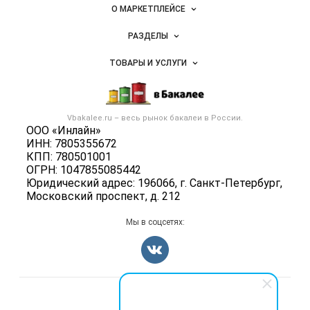
Важные разделы и контакты
Навигация по сайту
товаров,
О МАРКЕТПЛЕЙСЕ
специй,
Новости Vbakalee.ru
ингредиентов
РАЗДЕЛЫ
Услуги и цены
Объявления
ТОВАРЫ И УСЛУГИ
Размещение рекламы
Каталог компаний
Бакалейные товары
Публичная оферта
Новости рынка
Услуги
Контактная информация
Бренды
Vbakalee.ru – весь
рынок бакалеи
в России.
Добавить объявление
Политика обработки персональных данных
ООО «Инлайн»
Вакансии
Карта объявлений
ИНН: 7805355672
Для СМИ
Блог
КПП: 780501001
ОГРН: 1047855085442
Юридический адрес: 196066, г. Санкт-Петербург,
Московский проспект, д. 212
Мы в соцсетях:
Счетчики, авторское право, логотипы