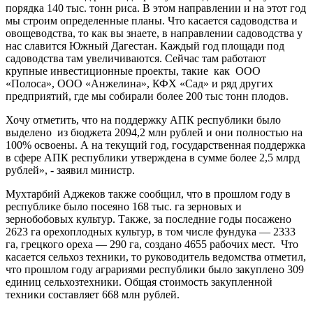
порядка 140 тыс. тонн риса. В этом направлении и на этот год
мы строим определенные планы. Что касается садоводства и
овощеводства, то как вы знаете, в направлении садоводства у
нас славится Южный Дагестан. Каждый год площади под
садоводства там увеличиваются. Сейчас там работают
крупные инвестиционные проекты, такие как ООО
«Полоса», ООО «Анжелина», КФХ «Сад» и ряд других
предприятий, где мы собирали более 200 тыс тонн плодов.
Хочу отметить, что на поддержку АПК республики было
выделено из бюджета 2094,2 млн рублей и они полностью на
100% освоены. А на текущий год, государственная поддержка
в сфере АПК республики утверждена в сумме более 2,5 млрд
рублей», - заявил министр.
Мухтарбий Аджеков также сообщил, что в прошлом году в
республике было посеяно 168 тыс. га зерновых и
зернобобовых культур. Также, за последние годы посажено
2623 га орехоплодных культур, в том числе фундука — 2333
га, грецкого ореха — 290 га, создано 4655 рабочих мест. Что
касается сельхоз техники, то руководитель ведомства отметил,
что прошлом году аграриями республики было закуплено 309
единиц сельхозтехники. Общая стоимость закупленной
техники составляет 668 млн рублей.