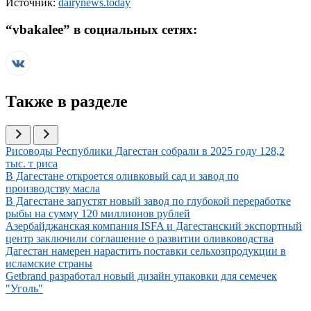
Источник:
dairynews.today
“
vbakalee
” в социальных сетях:
Также в разделе
Иллюстрация новости
Рисоводы Республики Дагестан собрали в 2025 году 128,2
тыс. т риса
Иллюстрация новости
В Дагестане откроется оливковый сад и завод по
производству масла
Иллюстрация новости
В Дагестане запустят новый завод по глубокой переработке
рыбы на сумму 120 миллионов рублей
Иллюстрация новости
Азербайджанская компания ISFA и Дагестанский экспортный
центр заключили соглашение о развитии оливководства
Иллюстрация новости
Дагестан намерен нарастить поставки сельхозпродукции в
исламские страны
Иллюстрация новости
Getbrand разработал новый дизайн упаковки для семечек
"Уголь"