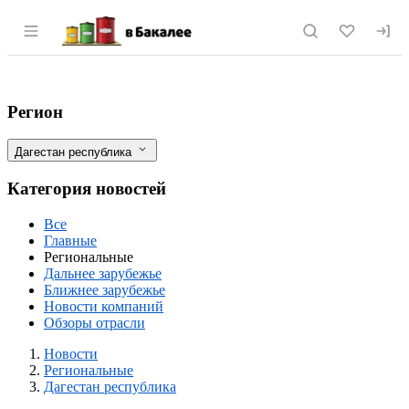
Раздел навигации по сайту vbakalee.ru
Объем валовой продукции АПК Дагестана
Фильтры
Регион
Дагестан республика
Категория новостей
Все
Главные
Региональные
Дальнее зарубежье
Ближнее зарубежье
Новости компаний
Обзоры отрасли
Новости
Разделы
Новости
Региональные
Дагестан республика