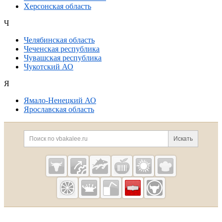
Херсонская область
Ч
Челябинская область
Чеченская республика
Чувашская республика
Чукотский АО
Я
Ямало-Ненецкий АО
Ярославская область
Дополнительная информация
Поиск по сайту и ссылк
Искать
Cсылки на полезные проекты
Vbakalee.ru —
рынок
бакалейных