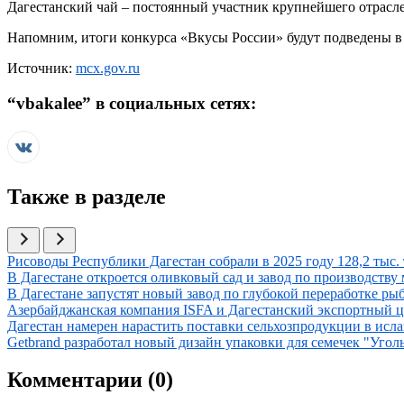
Дагестанский чай – постоянный участник крупнейшего отрасле
Напомним, итоги конкурса «Вкусы России» будут подведены в 
Источник:
mcx.gov.ru
“
vbakalee
” в социальных сетях:
Также в разделе
Иллюстрация новости
Рисоводы Республики Дагестан собрали в 2025 году 128,2 тыс. 
Иллюстрация новости
В Дагестане откроется оливковый сад и завод по производству 
Иллюстрация новости
В Дагестане запустят новый завод по глубокой переработке р
Иллюстрация новости
Азербайджанская компания ISFA и Дагестанский экспортный ц
Иллюстрация новости
Дагестан намерен нарастить поставки сельхозпродукции в исл
Иллюстрация новости
Getbrand разработал новый дизайн упаковки для семечек "Угол
Комментарии (
0
)