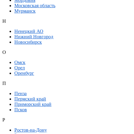
Мордовия
Московская область
Мурманск
Н
Ненецкий АО
Нижний Новгород
Новосибирск
О
Омск
Орел
Оренбург
П
Пенза
Пермский край
Приморский край
Псков
Р
Ростов-на-Дону