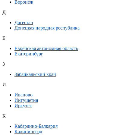
Воронеж
Д
Дагестан
Донецкая народная республика
Е
Еврейская автономная область
Екатеринбург
З
Забайкальский край
И
Иваново
Ингушетия
Иркутск
К
Кабардино-Балкария
Калининград