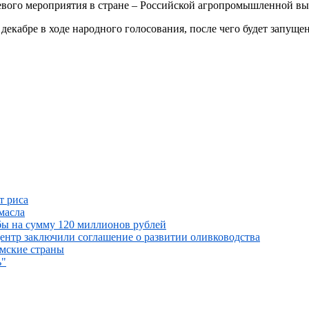
вого мероприятия в стране – Российской агропромышленной выс
декабре в ходе народного голосования, после чего будет запущ
т риса
масла
ыбы на сумму 120 миллионов рублей
ентр заключили соглашение о развитии оливководства
амские страны
ь"