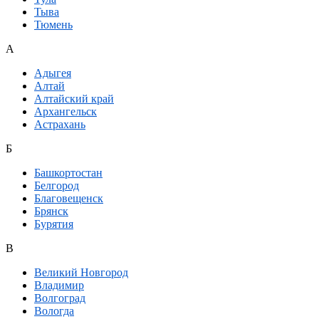
Тыва
Тюмень
А
Адыгея
Алтай
Алтайский край
Архангельск
Астрахань
Б
Башкортостан
Белгород
Благовещенск
Брянск
Бурятия
В
Великий Новгород
Владимир
Волгоград
Вологда