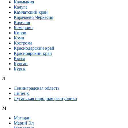
Калмыкия
Калуга
Камчатский край
Карачаево-Черкесия
Карелия
Кемерово
Киров
Коми
Кострома
Краснодарский край
Красноярский край
Крым
Курган
Курск
Л
Ленинградская область
Липецк
Луганская народная республика
М
Магадан
Марий Эл