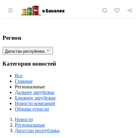
Раздел навигации по сайту vbakalee.ru
Азербайджанская компания ISFA и Даге
Фильтры
Регион
Дагестан республика
Категория новостей
Все
Главные
Региональные
Дальнее зарубежье
Ближнее зарубежье
Новости компаний
Обзоры отрасли
Новости
Разделы
Новости
Региональные
Дагестан республика