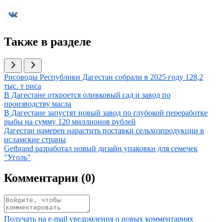
Также в разделе
Иллюстрация новости
Рисоводы Республики Дагестан собрали в 2025 году 128,2
тыс. т риса
Иллюстрация новости
В Дагестане откроется оливковый сад и завод по
производству масла
Иллюстрация новости
В Дагестане запустят новый завод по глубокой переработке
рыбы на сумму 120 миллионов рублей
Иллюстрация новости
Дагестан намерен нарастить поставки сельхозпродукции в
исламские страны
Иллюстрация новости
Getbrand разработал новый дизайн упаковки для семечек
"Уголь"
Комментарии (
0
)
Получать на e‑mail уведомления о новых комментариях