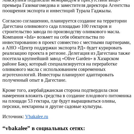
премьера Газимагомедова и заместителя директора Агентства
поощрения экспорта и инвестиций Турала Гаджылы.
Согласно соглашению, планируется создание на территории
Дагестана оливкового сада площадью 100 гектаров и
строительство завода по производству оливкового масла.
Компания «Isfa» возьмет на себя обязательства по
инвестированию в проект совместно с местными партнерами,
а АНО «Центр поддержки экспорта РД» будет курировать
реализацию проекта в регионе. Делегация из Дагестана также
посетила крупнейший завод «Olive Garden» в Хазарском
районе Баку, который специализируется на переработке
оливкового масла с использованием современных
агротехнологий. Инвесторы планируют адаптировать
полученный опыт в Дагестане.
Кроме того, азербайджанская сторона подтвердила свои
намерения вложить средства в создание плодового питомника
на площади 53 гектара, где будут выращиваться оливы,
персики, нектарины и другие садовые культуры.
Источник:
Vbakalee.ru
“
vbakalee
” в социальных сетях: