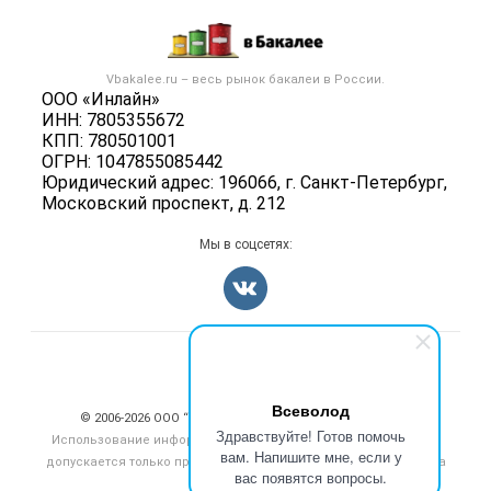
Размещение рекламы
Каталог компаний
Бакалейные товары
Публичная оферта
Новости рынка
Услуги
Контактная информация
Бренды
Vbakalee.ru – весь
рынок бакалеи
в России.
Добавить объявление
Политика обработки персональных данных
ООО «Инлайн»
Вакансии
Карта объявлений
ИНН: 7805355672
Для СМИ
Блог
КПП: 780501001
ОГРН: 1047855085442
Юридический адрес: 196066, г. Санкт-Петербург,
Московский проспект, д. 212
Мы в соцсетях:
Счетчики, авторское право, логотипы
Всеволод
© 2006‑2026 ООО “Инлайн”. 12+ Все права защищены.
Здравствуйте! Готов помочь
Использование информации, размещенной на данном сайте,
вам. Напишите мне, если у
допускается только при размещении активной гиперссылки на
вас появятся вопросы.
сайт
vbakalee.ru