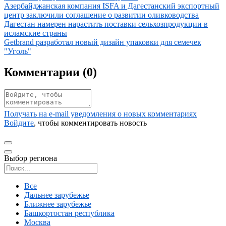
Иллюстрация новости
Азербайджанская компания ISFA и Дагестанский экспортный
центр заключили соглашение о развитии оливководства
Иллюстрация новости
Дагестан намерен нарастить поставки сельхозпродукции в
исламские страны
Иллюстрация новости
Getbrand разработал новый дизайн упаковки для семечек
"Уголь"
Комментарии (
0
)
Получать на e‑mail уведомления о новых комментариях
Войдите
, чтобы комментировать новость
Выбор региона
Поиск региона
Все
Дальнее зарубежье
Ближнее зарубежье
Башкортостан республика
Москва