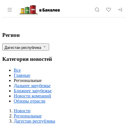
Раздел навигации по сайту vbakalee.ru
Дагестан республика: будет запущен мя
Фильтры
Регион
Дагестан республика
Категория новостей
Все
Главные
Региональные
Дальнее зарубежье
Ближнее зарубежье
Новости компаний
Обзоры отрасли
Новости
Разделы
Новости
Региональные
Дагестан республика