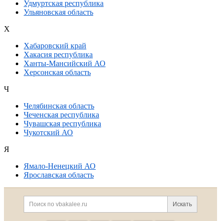
Удмуртская республика
Ульяновская область
Х
Хабаровский край
Хакасия республика
Ханты-Мансийский АО
Херсонская область
Ч
Челябинская область
Чеченская республика
Чувашская республика
Чукотский АО
Я
Ямало-Ненецкий АО
Ярославская область
Дополнительная информация
Поиск по сайту и ссылк
Искать