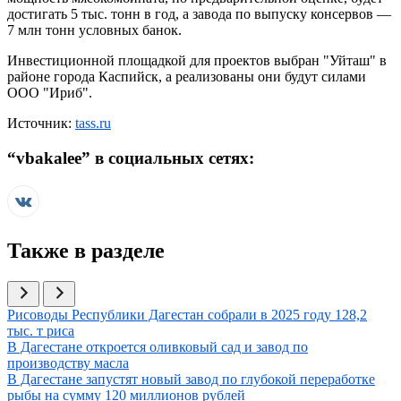
достигать 5 тыс. тонн в год, а завода по выпуску консервов —
7 млн тонн условных банок.
Инвестиционной площадкой для проектов выбран "Уйташ" в
районе города Каспийск, а реализованы они будут силами
ООО "Ириб".
Источник:
tass.ru
“
vbakalee
” в социальных сетях:
Также в разделе
Иллюстрация новости
Рисоводы Республики Дагестан собрали в 2025 году 128,2
тыс. т риса
Иллюстрация новости
В Дагестане откроется оливковый сад и завод по
производству масла
Иллюстрация новости
В Дагестане запустят новый завод по глубокой переработке
рыбы на сумму 120 миллионов рублей