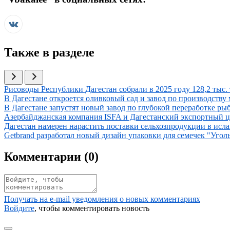
Также в разделе
Иллюстрация новости
Рисоводы Республики Дагестан собрали в 2025 году 128,2 тыс. 
Иллюстрация новости
В Дагестане откроется оливковый сад и завод по производству 
Иллюстрация новости
В Дагестане запустят новый завод по глубокой переработке р
Иллюстрация новости
Азербайджанская компания ISFA и Дагестанский экспортный ц
Иллюстрация новости
Дагестан намерен нарастить поставки сельхозпродукции в исл
Иллюстрация новости
Getbrand разработал новый дизайн упаковки для семечек "Угол
Комментарии (
0
)
Получать на e‑mail уведомления о новых комментариях
Войдите
, чтобы комментировать новость