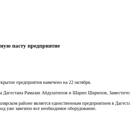
Карта сайта
тную пасту предприятие
ткрытие предприятия намечено на 22 октября.
а Дагестана Рамазан Абдулатипов и Шарип Шарипов, Заместител
излярском районе является единственным предприятием в Дагест
д уже завезено все необходимое оборудование.