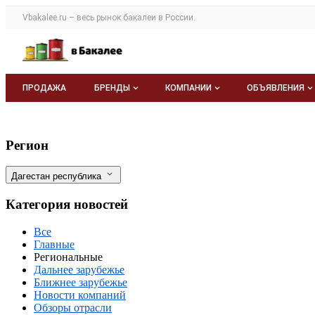
Раздел навигации по сайту vbakalee.ru
Vbakalee.ru – весь
рынок бакалеи
в России.
Авторизация и меню пользователя
Навигация по разделам сайта vbakalee.ru
ПРОДАЖА
БРЕНДЫ
КОМПАНИИ
ОБЪЯВЛЕНИЯ
Бренды
Каталог компаний
Все объявле
В Дагестане откроется первое произво
Фильтры
Регион
О каталоге брендов
О каталоге
Мои объявле
Дагестан республика
Моя компания
Категория новостей
Платное размещение
Все
Главные
Региональные
Дальнее зарубежье
Ближнее зарубежье
Новости компаний
Обзоры отрасли