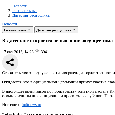
Новости
Разделы
Новости
Региональные
Дагестан республика
Новости
Региональные
Дагестан республика
В Дагестане откроется первое производящее тома
17 окт 2013, 14:23
3941
Строительство завода уже почти завершено, а торжественное о
Ожидается, что в официальной церемонии примут участие глав
В настоящее время завод по производству томатной пасты в К
самым крупным инвестиционным проектом республики. На заво
Источник:
fruitnews.ru
“
vbakalee
” в социальных сетях: