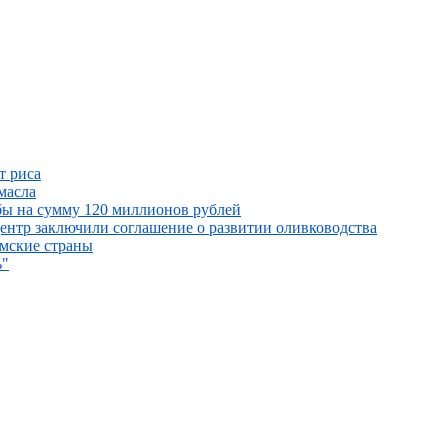
т риса
масла
ыбы на сумму 120 миллионов рублей
ентр заключили соглашение о развитии оливководства
амские страны
ь"