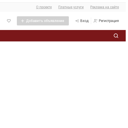
О сайте
О проекте
Платные услуги
Реклама на сайте
Добавить объявление
Вход
Регистрация
Политика обработки персональных данных
ее
кламы
та